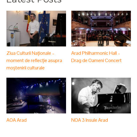
Ziua Culturii Naționale –
Arad Philharmonic Hall –
moment de reflecție asupra
Drag de Oameni Concert
moștenirii culturale
AOA Arad
NOA 3 Insule Arad