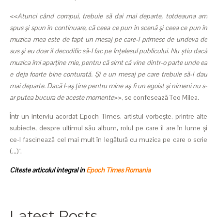
<<
Atunci când compui, trebuie să dai mai departe, totdeauna am
spus şi spun în continuare, că ceea ce pun în scenă şi ceea ce pun în
muzica mea este de fapt un mesaj pe care-l primesc de undeva de
sus şi eu doar îl decodific să-l fac pe înţelesul publicului. Nu ştiu dacă
muzica îmi aparţine mie, pentru că simt că vine dintr-o parte unde ea
e deja foarte bine conturată. Şi e un mesaj pe care trebuie să-l dau
mai departe. Dacă l-aş ţine pentru mine aş fi un egoist şi nimeni nu s-
ar putea bucura de aceste momente
>>, se confesează Teo Milea.
Într-un interviu acordat Epoch Times, artistul vorbeşte, printre alte
subiecte, despre ultimul său album, rolul pe care îl are în lume şi
ce-l fascinează cel mai mult în legătură cu muzica pe care o scrie
(...)".
Citeste articolul integral in
Epoch Times Romania
Latest Posts