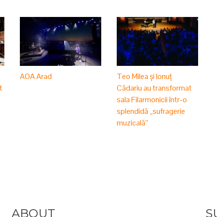
–
AOA Arad
Teo Milea și Ionuț
t
Cădariu au transformat
sala Filarmonicii într-o
splendidă „sufragerie
muzicală”
ABOUT
S